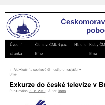
Přejít
k
obsahu
webu
Úvodní
Členství ČMUN p.s.
Historie
Kluby ČM
stránka
Brno
Brno
←
Aktivizační a spolkové činnosti pro neslyšící v
Brně
Exkurze do české televize v B
Publikováno
22. 8. 2019
|
Autor:
krata