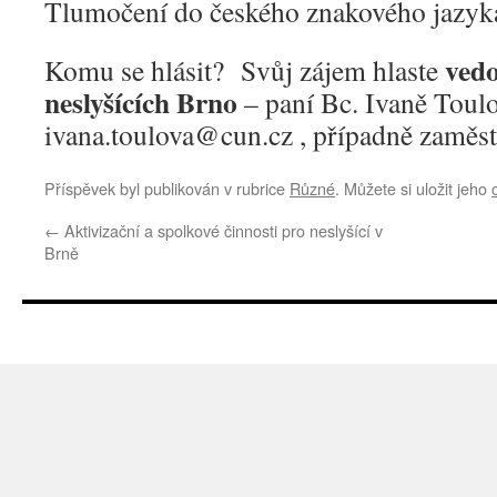
Tlumočení do českého znakového jazyka
vedo
Komu se hlásit? Svůj zájem hlaste
neslyšících Brno
– paní Bc. Ivaně Toulo
ivana.toulova@cun.cz , případně zaměs
Příspěvek byl publikován v rubrice
Různé
. Můžete si uložit jeho
←
Aktivizační a spolkové činnosti pro neslyšící v
Brně